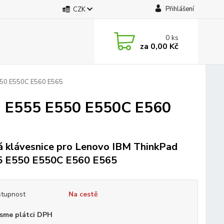
Přihlášení
CZK
0
ks
za
0,00 Kč
550 E550C E560 E565
d E555 E550 E550C E560
 klávesnice pro Lenovo IBM ThinkPad
5 E550 E550C E560 E565
tupnost
Na cestě
sme plátci DPH