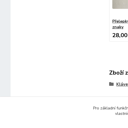
Přelepk
znaky
28,00
Zboží 
Kláve
Pro základní funkč
vlastní
© 2014 - 2025 Díly pro notebooky