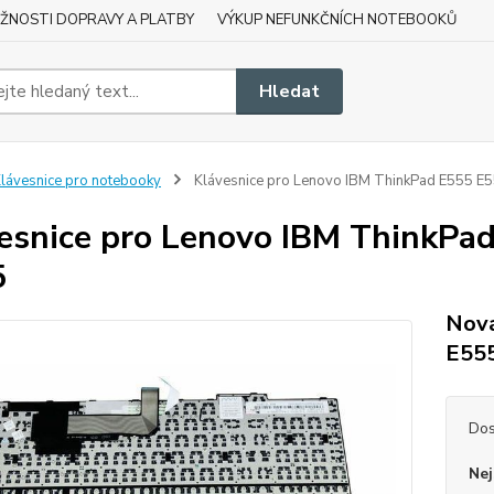
ŽNOSTI DOPRAVY A PLATBY
VÝKUP NEFUNKČNÍCH NOTEBOOKŮ
Hledat
lávesnice pro notebooky
Klávesnice pro Lenovo IBM ThinkPad E555 E
esnice pro Lenovo IBM ThinkPa
5
Nová
E55
Dos
Nej