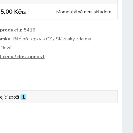
5,00 Kč
Momentálně není skladem
/
ks
 produktu:
5416
ámka:
Bílé přelepky s CZ / SK znaky zdarma
Nové
t cenu / dostupnost
ející zboží
1