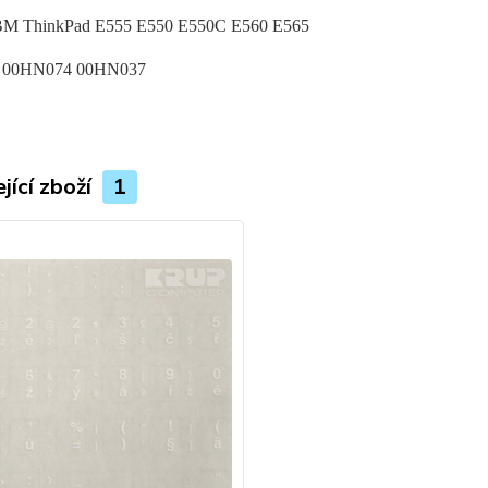
BM ThinkPad E555 E550 E550C E560 E565
 00HN074 00HN037
jící zboží
1