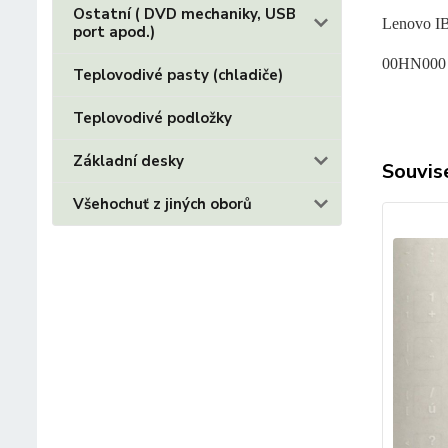
Ostatní ( DVD mechaniky, USB
Lenovo I
port apod.)
00HN000
Teplovodivé pasty (chladiče)
Teplovodivé podložky
Základní desky
Souvise
Všehochuť z jiných oborů