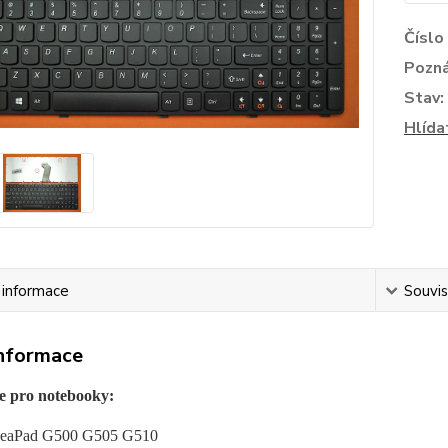
Číslo
Pozn
Stav:
Hlída
í informace
Souvis
informace
e pro notebooky:
deaPad G500 G505 G510