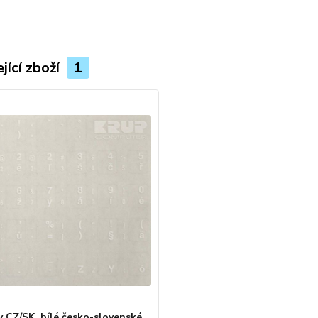
jící zboží
1
y CZ/SK, bílé česko-slovenské