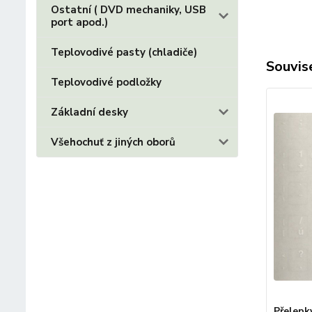
Ostatní ( DVD mechaniky, USB
port apod.)
Teplovodivé pasty (chladiče)
Souvise
Teplovodivé podložky
Základní desky
Všehochuť z jiných oborů
Přelepk