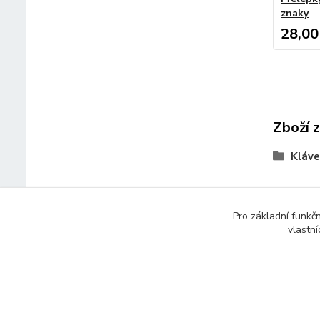
znaky
28,00
Zboží 
Kláve
Pro základní funkč
vlastní
© 2014 - 2025 Díly pro notebooky