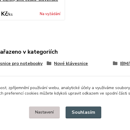
 Kč
Na vyžádání
/
ks
zařazeno v kategoriích
snice pro notebooky
Nové klávesnice
IBM/
nost, zpříjemnění používání webu, analytické účely a využíváme soubory
ch preferencí cookies můžete kdykoli upravit odkazem ve spodní části 
Upravit sběr cookies.
Souhlasím
Nastavení