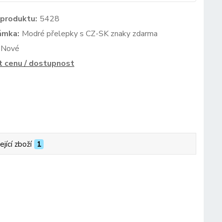
 produktu:
5428
ámka:
Modré přelepky s CZ-SK znaky zdarma
Nové
t cenu / dostupnost
ející zboží
1