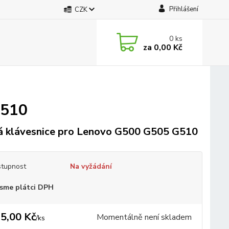
Přihlášení
CZK
0
ks
za
0,00 Kč
G510
 klávesnice pro Lenovo G500 G505 G510
tupnost
Na vyžádání
sme plátci DPH
5,00 Kč
Momentálně není skladem
/
ks