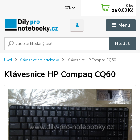
0
ks
CZK
za
0,00 Kč
Menu
Hledat
Úvod
Klávesnice pro notebooky
Klávesnice HP Compaq CQ60
Klávesnice HP Compaq CQ60