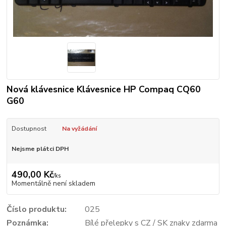
Nová klávesnice Klávesnice HP Compaq CQ60
G60
Dostupnost
Na vyžádání
Nejsme plátci DPH
490,00 Kč
/
ks
Momentálně není skladem
Číslo produktu:
025
Poznámka:
Bílé přelepky s CZ / SK znaky zdarma