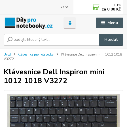
0
ks
CZK
za
0,00 Kč
Menu
Hledat
Úvod
Klávesnice pro notebooky
Klávesnice Dell Inspiron mini 1012 1018
V3272
Klávesnice Dell Inspiron mini
1012 1018 V3272