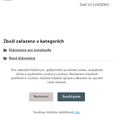
Dell V111502DK1
Zboží zařazeno v kategoriích
Klávesnice pro notebooky
Nové klávesnice
Dell
Pro základní funkčnost, zpříjemnění používání webu, analytické
účely a využíváme soubory cookies. Nastavení vlastních
preferencí cookies můžete kdykoli upravit odkazem ve spodní
části stránek.
© 2014 - 2025 Díly pro notebooky
Souhlasím
Nastavení
Upravit sběr cookies.
Souhlas můžete odmítnout
zde
.