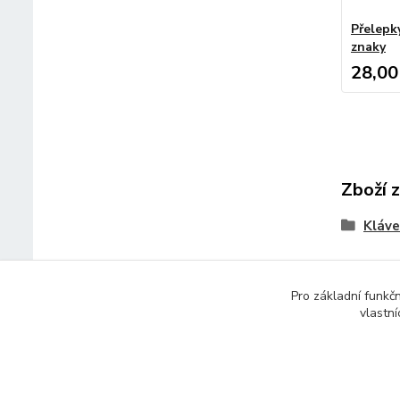
Přelepk
znaky
28,00
Zboží 
Kláve
Pro základní funkč
vlastní
© 2014 - 2025 Díly pro notebooky