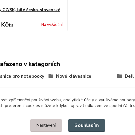
y CZ/SK, bílé česko-slovenské
 Kč
Na vyžádání
/
ks
zařazeno v kategoriích
snice pro notebooky
Nové klávesnice
Dell
nost, zpříjemnění používání webu, analytické účely a využíváme soubory
ch preferencí cookies můžete kdykoli upravit odkazem ve spodní části 
Upravit sběr cookies.
Souhlasím
Nastavení