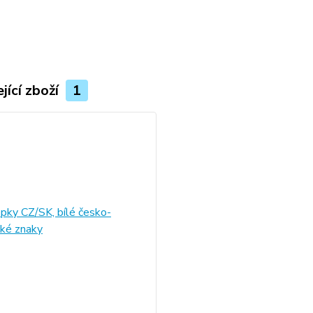
jící zboží
1