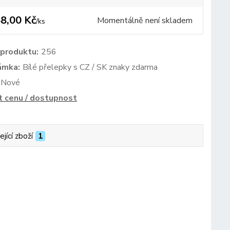
8,00 Kč
Momentálně není skladem
/
ks
 produktu:
256
ámka:
Bílé přelepky s CZ / SK znaky zdarma
Nové
t cenu / dostupnost
ející zboží
1