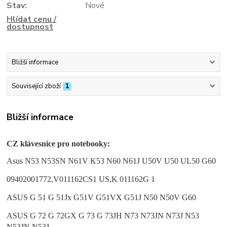
Stav:
Nové
Hlídat cenu /
dostupnost
Bližší informace
Související zboží
1
Bližší informace
CZ klávesnice pro notebooky:
Asus N53
N53SN
N61V K53 N60 N61J U50V U50 UL50 G60
09402001772,V011162CS1 US,K 011162G 1
ASUS G 51 G 51Jx G51V G51VX G51J N50 N50V G60
ASUS G 72 G 72GX G 73 G 73JH N73 N73JN N73J N53
N53JN N53J