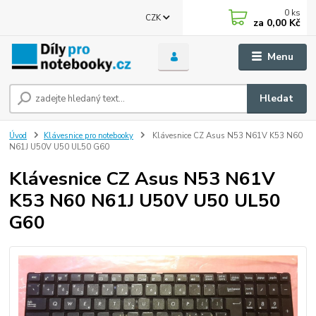
0
ks
CZK
za
0,00 Kč
Menu
Hledat
Úvod
Klávesnice pro notebooky
Klávesnice CZ Asus N53 N61V K53 N60
N61J U50V U50 UL50 G60
Klávesnice CZ Asus N53 N61V
K53 N60 N61J U50V U50 UL50
G60