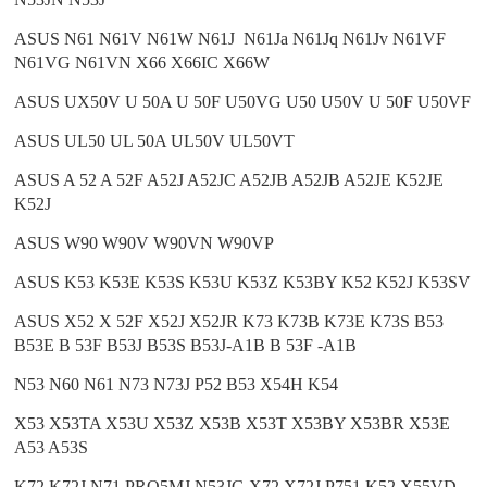
ASUS N61 N61V N61W N61J N61Ja N61Jq N61Jv N61VF
N61VG N61VN X66 X66IC X66W
ASUS UX50V U 50A U 50F U50VG U50 U50V U 50F U50VF
ASUS UL50 UL 50A UL50V UL50VT
ASUS A 52 A 52F A52J A52JC A52JB A52JB A52JE K52JE
K52J
ASUS W90 W90V W90VN W90VP
ASUS K53 K53E K53S K53U K53Z K53BY K52 K52J K53SV
ASUS X52 X 52F X52J X52JR K73 K73B K73E K73S B53
B53E B 53F B53J B53S B53J-A1B B 53F -A1B
N53 N60 N61 N73 N73J P52 B53 X54H K54
X53 X53TA X53U X53Z X53B X53T X53BY X53BR X53E
A53 A53S
K72 K72J N71 PRO5MJ N53JG X72 X72J P751 K52 X55VD