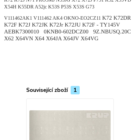
X54H K55DR A52jc K53S P53S X53S G73
K72 K72DR
V111462AK1 V111462 AK4 OKNO-EO2CZ11
K72F K72J K72JK K72Jr K72JU K72F - TY145V
AEBK7300010 0KNB0-602DCZ00 9Z.NBUSQ.20C
X62 X64VN X64 X64JA X64JV X64VG
Související zboží
1