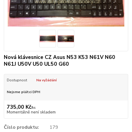
Nová klávesnice CZ Asus N53 K53 N61V N60
N61J U50V U50 UL50 G60
Dostupnost
Na vyžádání
Nejsme plátci DPH
735,00 Kč
/
ks
Momentálně není skladem
Číslo produktu:
179