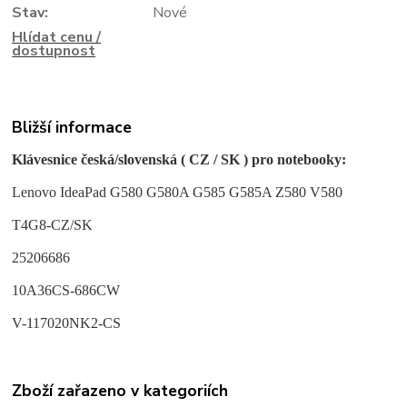
Stav:
Nové
Hlídat cenu /
dostupnost
Bližší informace
Klávesnice česká/slovenská ( CZ / SK ) pro notebooky:
Lenovo IdeaPad G580 G580A G585 G585A Z580 V580
T4G8-CZ/SK
25206686
10A36CS-686CW
V-117020NK2-CS
Zboží zařazeno v kategoriích