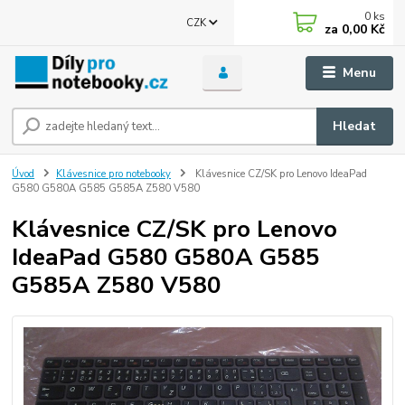
0
ks
CZK
za
0,00 Kč
Menu
Hledat
Úvod
Klávesnice pro notebooky
Klávesnice CZ/SK pro Lenovo IdeaPad
G580 G580A G585 G585A Z580 V580
Klávesnice CZ/SK pro Lenovo
IdeaPad G580 G580A G585
G585A Z580 V580