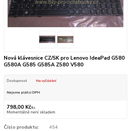
Nová klávesnice CZ/SK pro Lenovo IdeaPad G580
G580A G585 G585A Z580 V580
Dostupnost
Na vyžádání
Nejsme plátci DPH
798,00 Kč
/
ks
Momentálně není skladem
Číslo produktu:
454