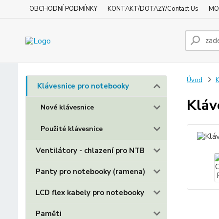
OBCHODNÍ PODMÍNKY
KONTAKT/DOTAZY/Contact Us
MO
Úvod
K
Klávesnice pro notebooky
Kláv
Nové klávesnice
Použité klávesnice
Ventilátory - chlazení pro NTB
Panty pro notebooky (ramena)
LCD flex kabely pro notebooky
Paměti