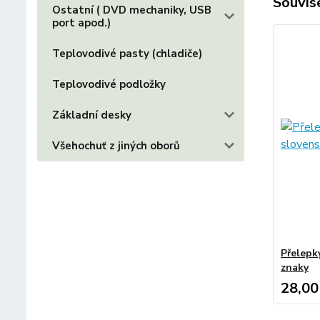
Souvise
Ostatní ( DVD mechaniky, USB
port apod.)
Teplovodivé pasty (chladiče)
Teplovodivé podložky
Základní desky
Všehochuť z jiných oborů
Přelepk
znaky
28,00