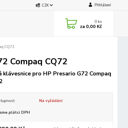
Přihlášení
CZK
0
ks
za
0,00 Kč
paq CQ72
 G72 Compaq CQ72
 klávesnice pro HP Presario G72 Compaq
2
tupnost
Na vyžádání
sme plátci DPH