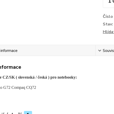
1 
Číslo
Stav:
Hlída
í informace
Souvis
informace
e CZ/SK ( slovenská / česká ) pro notebooky:
rio G72 Compaq CQ72