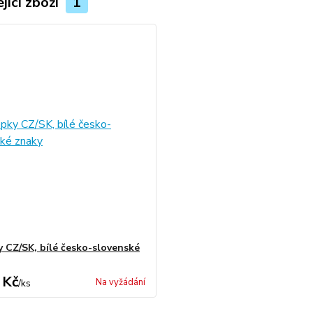
jící zboží
1
y CZ/SK, bílé česko-slovenské
 Kč
Na vyžádání
/
ks