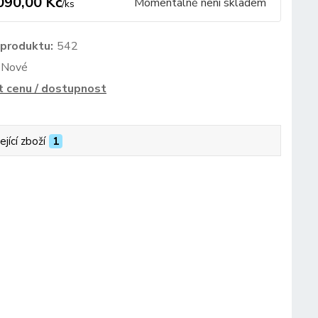
090,00 Kč
Momentálně není skladem
/
ks
 produktu:
542
Nové
t cenu / dostupnost
ející zboží
1