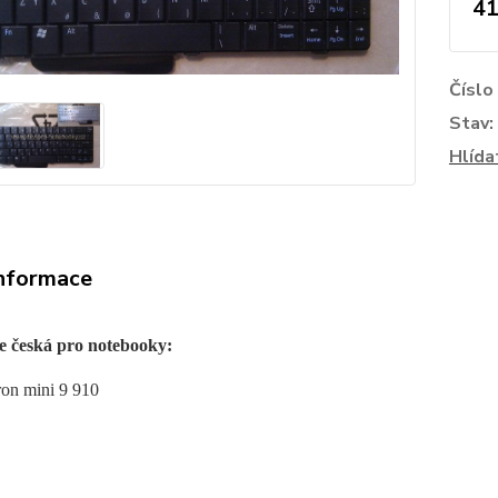
41
Číslo
Stav:
Hlída
informace
e česká pro notebooky:
ron mini 9 910