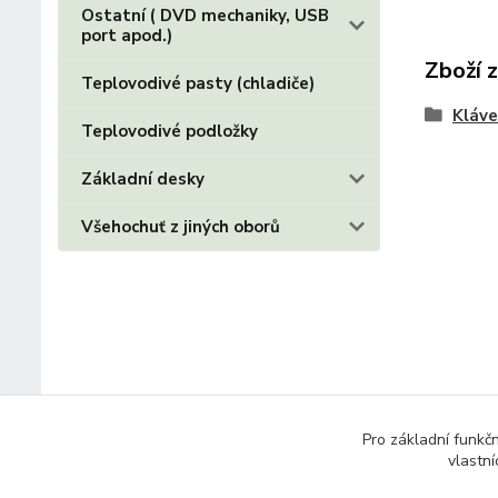
Ostatní ( DVD mechaniky, USB
port apod.)
Zboží 
Teplovodivé pasty (chladiče)
Kláve
Teplovodivé podložky
Základní desky
Všehochuť z jiných oborů
Pro základní funkč
vlastní
© 2014 - 2025 Díly pro notebooky