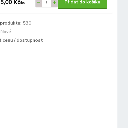
5,00 Kč
Přidat do košíku
/
ks
 produktu:
530
Nové
t cenu / dostupnost