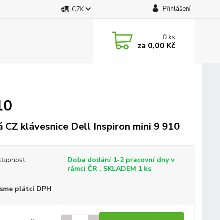
Přihlášení
CZK
0
ks
za
0,00 Kč
10
 CZ klávesnice Dell Inspiron mini 9 910
tupnost
Doba dodání 1-2 pracovní dny v
rámci ČR , SKLADEM 1 ks
sme plátci DPH