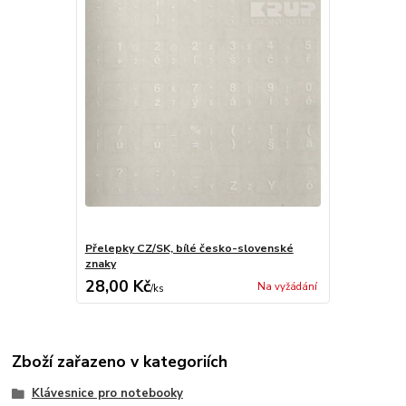
Přelepky CZ/SK, bílé česko-slovenské
znaky
28,00 Kč
Na vyžádání
/
ks
Zboží zařazeno v kategoriích
Klávesnice pro notebooky