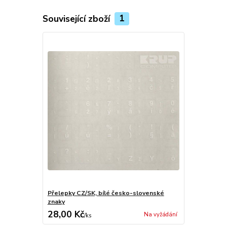
Související zboží
1
Přelepky CZ/SK, bílé česko-slovenské
znaky
28,00 Kč
Na vyžádání
/
ks