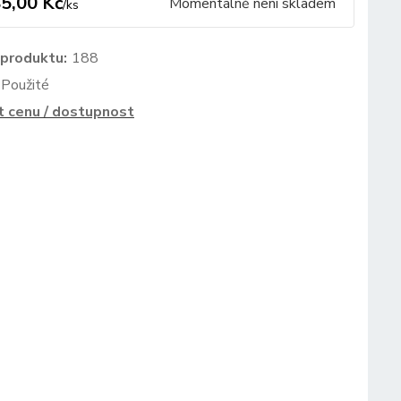
5,00 Kč
Momentálně není skladem
/
ks
 produktu:
188
Použité
t cenu / dostupnost