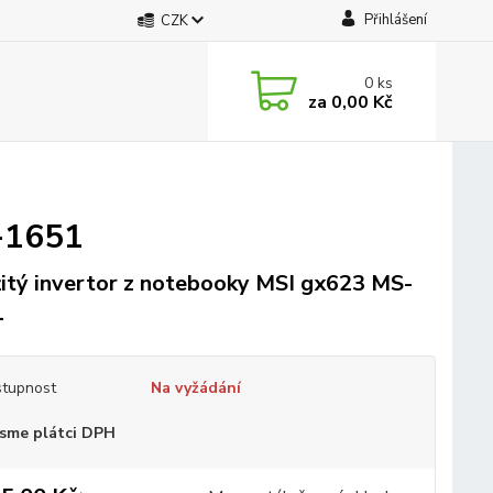
Přihlášení
CZK
0
ks
za
0,00 Kč
-1651
itý invertor z notebooky MSI gx623 MS-
1
tupnost
Na vyžádání
sme plátci DPH