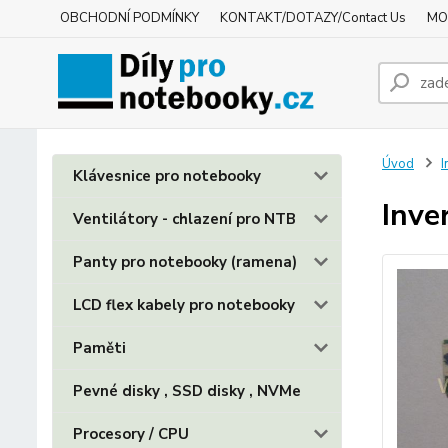
OBCHODNÍ PODMÍNKY
KONTAKT/DOTAZY/Contact Us
MO
Úvod
I
Klávesnice pro notebooky
Inve
Ventilátory - chlazení pro NTB
Panty pro notebooky (ramena)
LCD flex kabely pro notebooky
Paměti
Pevné disky , SSD disky , NVMe
Procesory / CPU