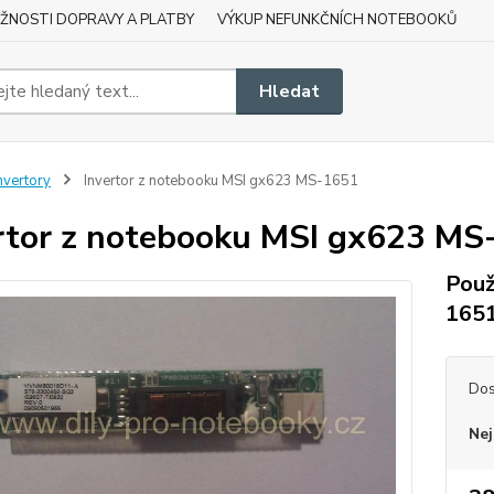
ŽNOSTI DOPRAVY A PLATBY
VÝKUP NEFUNKČNÍCH NOTEBOOKŮ
Hledat
nvertory
Invertor z notebooku MSI gx623 MS-1651
rtor z notebooku MSI gx623 MS
Použ
165
Dos
Nej