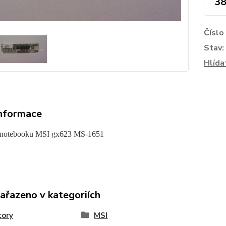
38
Číslo
Stav:
Hlída
informace
z notebooku MSI gx623 MS-1651
zařazeno v kategoriích
tory
MSI