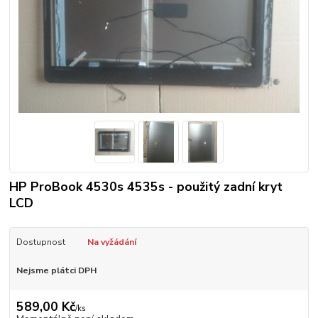
HP ProBook 4530s 4535s - použitý zadní kryt
LCD
Dostupnost
Na vyžádání
Nejsme plátci DPH
589,00 Kč
/
ks