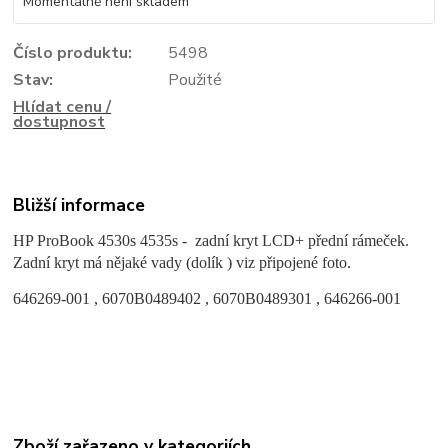
Momentálně není skladem
Číslo produktu:
5498
Stav:
Použité
Hlídat cenu /
dostupnost
Bližší informace
HP ProBook 4530s 4535s - zadní kryt LCD+ přední rámeček.
Zadní kryt má nějaké vady (dolík ) viz připojené foto.
646269-001 , 6070B0489402 , 6070B0489301 , 646266-001
Zboží zařazeno v kategoriích