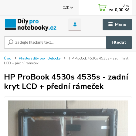
0
ks
CZK
za
0,00 Kč
Menu
Hledat
Úvod
Plastové díly pro notebooky
HP ProBook 4530s 4535s - zadní kryt
LCD + přední rámeček
HP ProBook 4530s 4535s - zadní
kryt LCD + přední rámeček