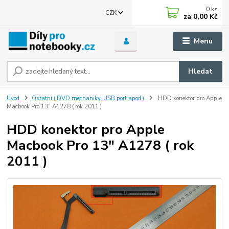
0
ks
CZK
za
0,00 Kč
Menu
Hledat
Úvod
Ostatní ( DVD mechaniky, USB port apod.)
HDD konektor pro Apple
Macbook Pro 13" A1278 ( rok 2011 )
HDD konektor pro Apple
Macbook Pro 13" A1278 ( rok
2011 )