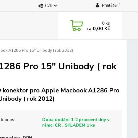
Přihlášení
CZK
0
ks
za
0,00 Kč
ook A1286 Pro 15" Unibody ( rok 2012)
286 Pro 15" Unibody ( rok
konektor pro Apple Macbook A1286 Pro
Unibody ( rok 2012)
tupnost
Doba dodání 1-2 pracovní dny v
rámci ČR , SKLADEM 1 ks
sme plátci DPH