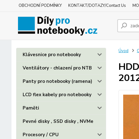
OBCHODNÍ PODMÍNKY
KONTAKT/DOTAZY/Contact Us
MO
Úvod
O
Klávesnice pro notebooky
HDD 
Ventilátory - chlazení pro NTB
201
Panty pro notebooky (ramena)
LCD flex kabely pro notebooky
Paměti
Pevné disky , SSD disky , NVMe
Procesory / CPU