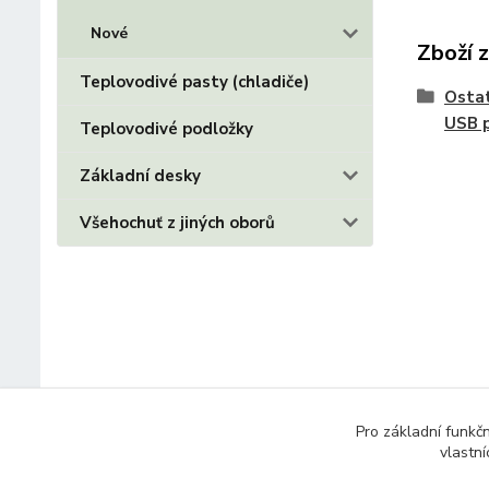
Nové
Zboží 
Teplovodivé pasty (chladiče)
Ostat
USB p
Teplovodivé podložky
Základní desky
Všehochuť z jiných oborů
Pro základní funkč
vlastní
© 2014 - 2025 Díly pro notebooky