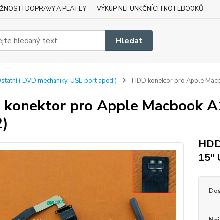
ŽNOSTI DOPRAVY A PLATBY
VÝKUP NEFUNKČNÍCH NOTEBOOKŮ
Hledat
statní ( DVD mechaniky, USB port apod.)
HDD konektor pro Apple Macb
konektor pro Apple Macbook A1
2)
HDD 
15" 
Dos
Nej