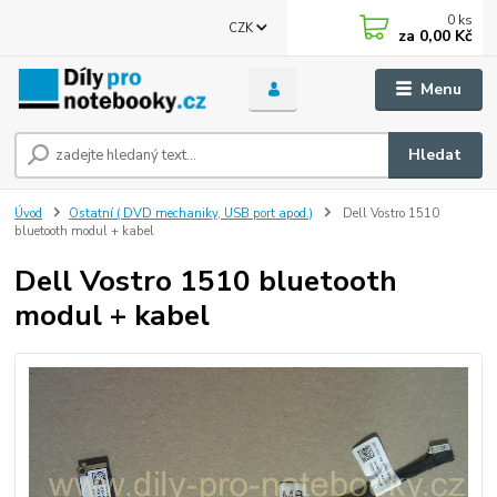
0
ks
CZK
za
0,00 Kč
Menu
Hledat
Úvod
Ostatní ( DVD mechaniky, USB port apod.)
Dell Vostro 1510
bluetooth modul + kabel
Dell Vostro 1510 bluetooth
modul + kabel