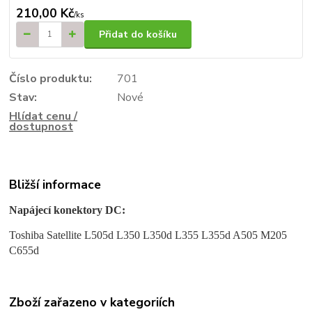
210,00 Kč
/
ks
Přidat do košíku
Číslo produktu:
701
Stav:
Nové
Hlídat cenu /
dostupnost
Bližší informace
Napájecí konektory DC:
Toshiba Satellite L505d L350 L350d L355 L355d A505 M205
C655d
Zboží zařazeno v kategoriích