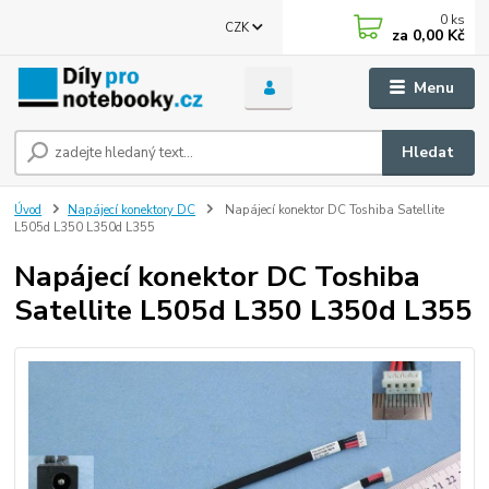
0
ks
CZK
za
0,00 Kč
Menu
Hledat
Úvod
Napájecí konektory DC
Napájecí konektor DC Toshiba Satellite
L505d L350 L350d L355
Napájecí konektor DC Toshiba
Satellite L505d L350 L350d L355