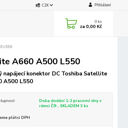
Přihlášení
CZK
0
ks
za
0,00 Kč
00 L550
lite A660 A500 L550
 napájecí konektor DC Toshiba Satellite
0 A500 L550
tupnost
Doba dodání 1-2 pracovní dny v
rámci ČR , SKLADEM 3 ks
sme plátci DPH