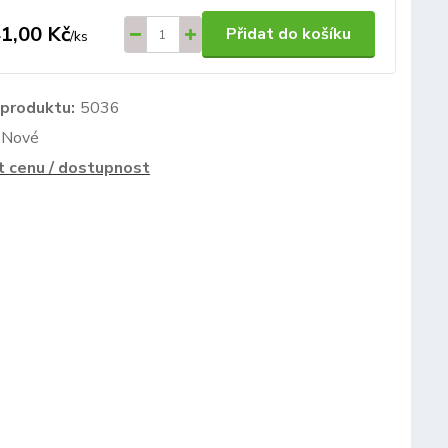
1,00 Kč
Přidat do košíku
/
ks
 produktu:
5036
Nové
t cenu / dostupnost