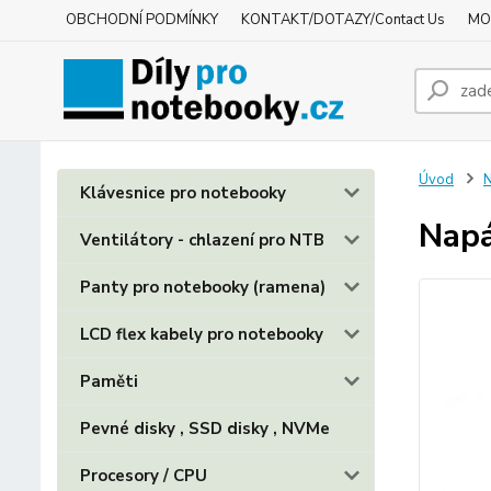
OBCHODNÍ PODMÍNKY
KONTAKT/DOTAZY/Contact Us
MO
Úvod
N
Klávesnice pro notebooky
Napá
Ventilátory - chlazení pro NTB
Panty pro notebooky (ramena)
LCD flex kabely pro notebooky
Paměti
Pevné disky , SSD disky , NVMe
Procesory / CPU