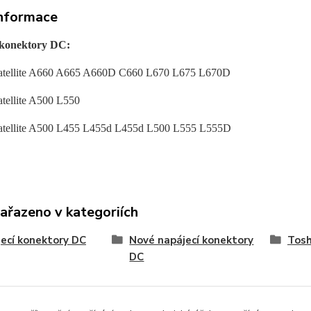
informace
 konektory DC:
Satellite A660 A665 A660D C660 L670 L675 L670D
atellite A500 L550
atellite A500 L455 L455d L455d L500 L555 L555D
zařazeno v kategoriích
ecí konektory DC
Nové napájecí konektory
Tosh
DC