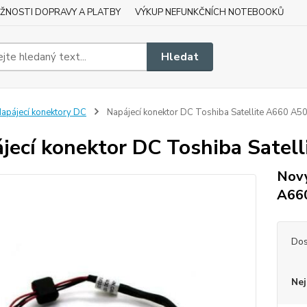
ŽNOSTI DOPRAVY A PLATBY
VÝKUP NEFUNKČNÍCH NOTEBOOKŮ
Hledat
apájecí konektory DC
Napájecí konektor DC Toshiba Satellite A660 A5
jecí konektor DC Toshiba Satel
Nový
A66
Dos
Nej