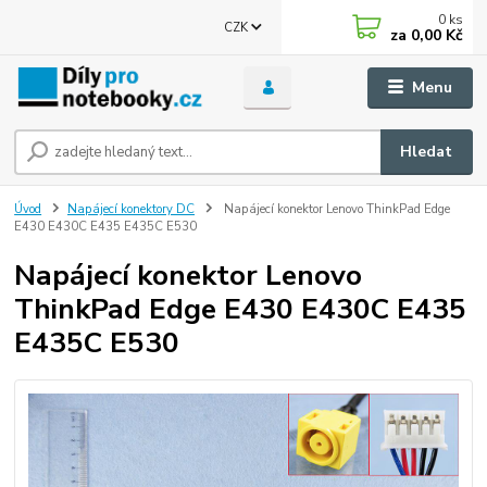
0
ks
CZK
za
0,00 Kč
Menu
Hledat
Úvod
Napájecí konektory DC
Napájecí konektor Lenovo ThinkPad Edge
E430 E430C E435 E435C E530
Napájecí konektor Lenovo
ThinkPad Edge E430 E430C E435
E435C E530