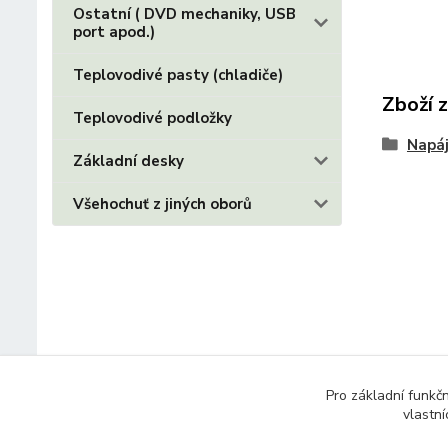
Ostatní ( DVD mechaniky, USB
port apod.)
Teplovodivé pasty (chladiče)
Zboží 
Teplovodivé podložky
Napáj
Základní desky
Všehochuť z jiných oborů
Pro základní funkč
vlastní
© 2014 - 2025 Díly pro notebooky