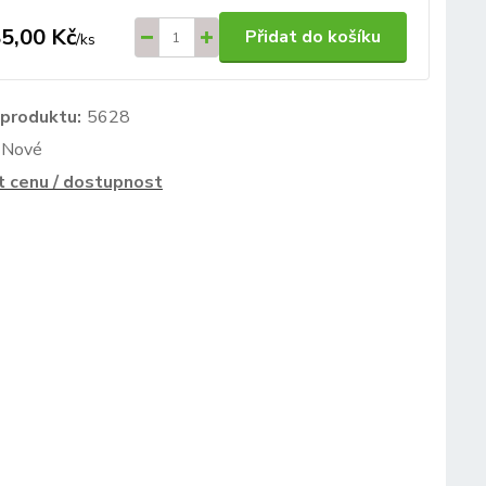
5,00 Kč
Přidat do košíku
/
ks
 produktu:
5628
Nové
t cenu / dostupnost