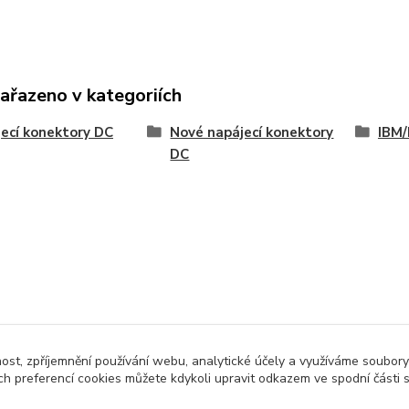
zařazeno v kategoriích
ecí konektory DC
Nové napájecí konektory
IBM/
DC
nost, zpříjemnění používání webu, analytické účely a využíváme soubory
ch preferencí cookies můžete kdykoli upravit odkazem ve spodní části 