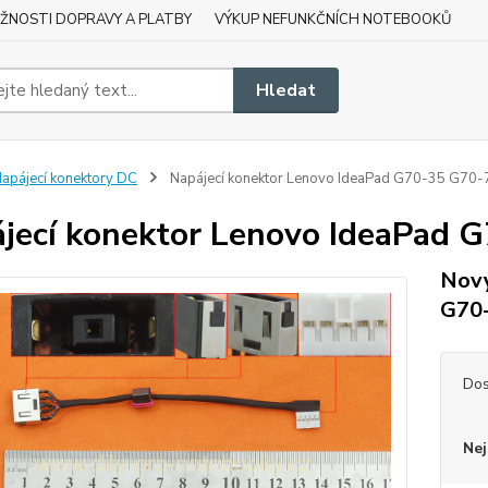
ŽNOSTI DOPRAVY A PLATBY
VÝKUP NEFUNKČNÍCH NOTEBOOKŮ
Hledat
apájecí konektory DC
Napájecí konektor Lenovo IdeaPad G70-35 G70
jecí konektor Lenovo IdeaPad
Nový
G70
Dos
Nej