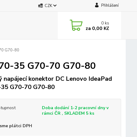
Přihlášení
CZK
0
ks
za
0,00 Kč
-70 G70-80
 G70-35 G70-70 G70-80
 napájecí konektor DC Lenovo IdeaPad
-35 G70-70 G70-80
tupnost
Doba dodání 1-2 pracovní dny v
rámci ČR , SKLADEM 5 ks
sme plátci DPH