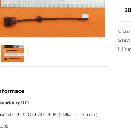
28
Číslo
Stav:
Hlída
informace
 konektory DC:
eaPad G70-35 G70-70 G70-80 ( délka cca 13,5 cm )
LI00