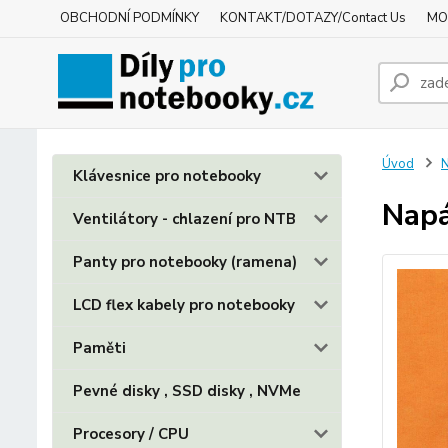
OBCHODNÍ PODMÍNKY
KONTAKT/DOTAZY/Contact Us
MO
Úvod
N
Klávesnice pro notebooky
Napá
Ventilátory - chlazení pro NTB
Panty pro notebooky (ramena)
LCD flex kabely pro notebooky
Paměti
Pevné disky , SSD disky , NVMe
Procesory / CPU