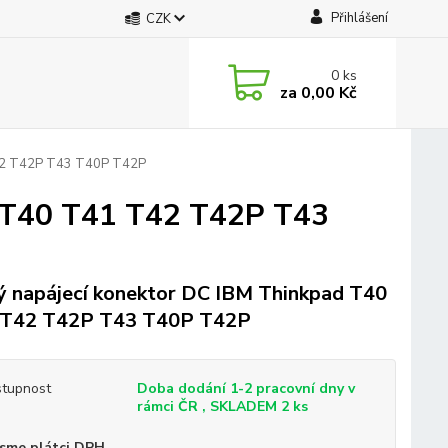
Přihlášení
CZK
0
ks
za
0,00 Kč
T42 T42P T43 T40P T42P
d T40 T41 T42 T42P T43
 napájecí konektor DC IBM Thinkpad T40
 T42 T42P T43 T40P T42P
tupnost
Doba dodání 1-2 pracovní dny v
rámci ČR , SKLADEM 2 ks
sme plátci DPH