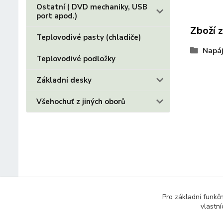
Ostatní ( DVD mechaniky, USB
port apod.)
Zboží 
Teplovodivé pasty (chladiče)
Napáj
Teplovodivé podložky
Základní desky
Všehochuť z jiných oborů
Pro základní funkč
vlastní
© 2014 - 2025 Díly pro notebooky