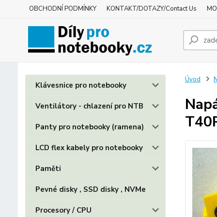
OBCHODNÍ PODMÍNKY
KONTAKT/DOTAZY/Contact Us
MO
Úvod
N
Klávesnice pro notebooky
Napá
Ventilátory - chlazení pro NTB
T40
Panty pro notebooky (ramena)
LCD flex kabely pro notebooky
Paměti
Pevné disky , SSD disky , NVMe
Procesory / CPU