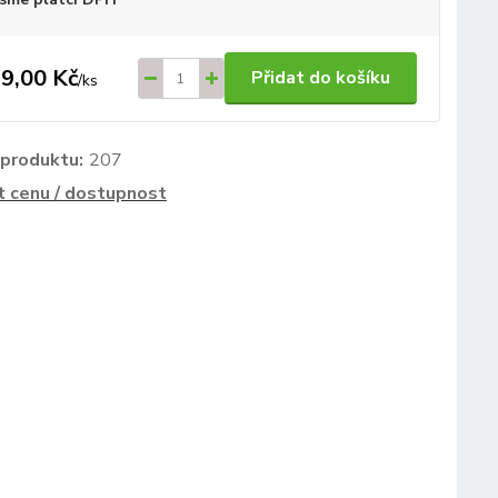
9,00 Kč
Přidat do košíku
/
ks
 produktu:
207
t cenu / dostupnost