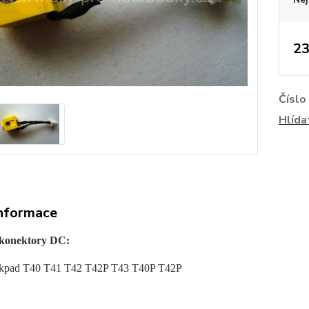
23
Číslo
Hlída
informace
 konektory DC:
kpad T40 T41 T42 T42P T43 T40P T42P