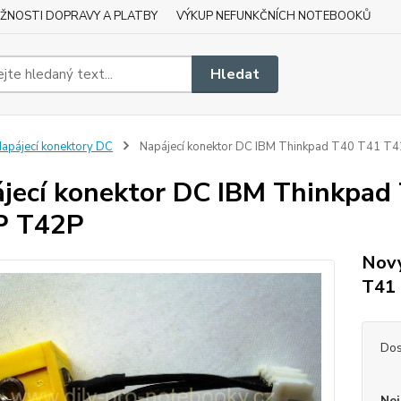
ŽNOSTI DOPRAVY A PLATBY
VÝKUP NEFUNKČNÍCH NOTEBOOKŮ
Hledat
apájecí konektory DC
Napájecí konektor DC IBM Thinkpad T40 T41 
jecí konektor DC IBM Thinkpa
P T42P
Nový
T41
Dos
Nej