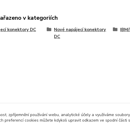
zařazeno v kategoriích
ecí konektory DC
Nové napájecí konektory
IBM/
DC
nost, zpříjemnění používání webu, analytické účely a využíváme soubory
ch preferencí cookies můžete kdykoli upravit odkazem ve spodní části 