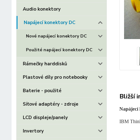
Audio konektory
Napájecí konektory DC
Nové napájecí konektory DC
Použité napájecí konektory DC
Rámečky harddisků
Plastové díly pro notebooky
Baterie - použité
Bližší 
Síťové adaptéry - zdroje
Napájecí
LCD displeje/panely
IBM Thin
Invertory