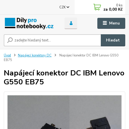
0
ks
CZK
za
0,00 Kč
Menu
Hledat
Úvod
Napájecí konektory DC
Napájecí konektor DC IBM Lenovo G550
EB75
Napájecí konektor DC IBM Lenovo
G550 EB75