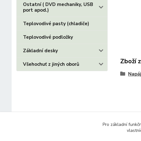
Ostatní ( DVD mechaniky, USB
port apod.)
Teplovodivé pasty (chladiče)
Teplovodivé podložky
Základní desky
Zboží 
Všehochuť z jiných oborů
Napáj
Pro základní funkč
vlastní
© 2014 - 2025 Díly pro notebooky