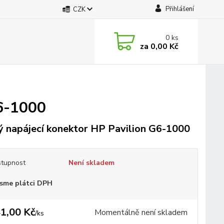
Přihlášení
CZK
0
ks
za
0,00 Kč
G6-1000
 napájecí konektor HP Pavilion G6-1000
tupnost
Není skladem
sme plátci DPH
1,00 Kč
Momentálně není skladem
/
ks