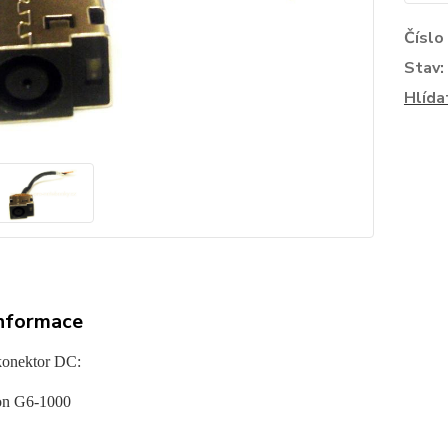
Číslo
Stav:
Hlída
informace
konektor DC:
on G6-1000