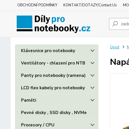
OBCHODNÍ PODMÍNKY
KONTAKT/DOTAZY/Contact Us
MO
Úvod
N
Klávesnice pro notebooky
Napá
Ventilátory - chlazení pro NTB
Panty pro notebooky (ramena)
LCD flex kabely pro notebooky
Paměti
Pevné disky , SSD disky , NVMe
Procesory / CPU