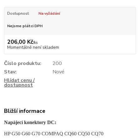
Dostupnost
Na vyžádání
Nejsme plátci DPH
206,00 Kč
/
ks
Momentálně není skladem
Číslo produktu:
200
Stav:
Nové
Hlídat cenu /
dostupnost
Bližší informace
Napájecí konektory DC:
HP G50 G60 G70 COMPAQ CQ60 CQ50 CQ70