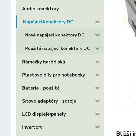
Audio konektory
Napájecí konektory DC
Nové napájecí konektory DC
Použité napájecí konektory DC
Rámečky harddisků
Plastové díly pro notebooky
Baterie - použité
Síťové adaptéry - zdroje
LCD displeje/panely
Invertory
Bližší 