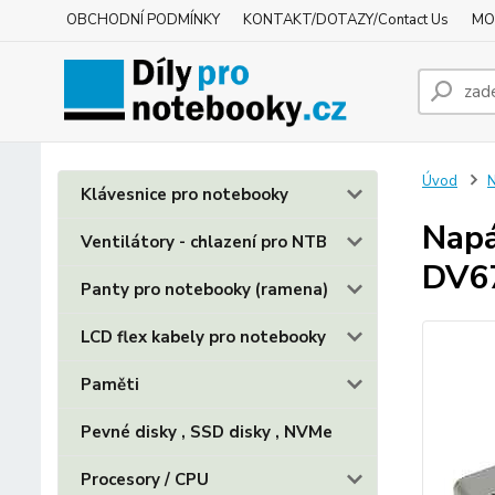
OBCHODNÍ PODMÍNKY
KONTAKT/DOTAZY/Contact Us
MO
Úvod
N
Klávesnice pro notebooky
Napá
Ventilátory - chlazení pro NTB
DV6
Panty pro notebooky (ramena)
LCD flex kabely pro notebooky
Paměti
Pevné disky , SSD disky , NVMe
Procesory / CPU