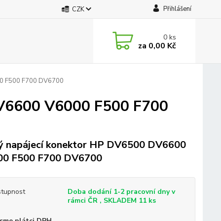
Přihlášení
CZK
0
ks
za
0,00 Kč
00 F500 F700 DV6700
DV6600 V6000 F500 F700
 napájecí konektor HP DV6500 DV6600
00 F500 F700 DV6700
tupnost
Doba dodání 1-2 pracovní dny v
rámci ČR , SKLADEM 11 ks
sme plátci DPH