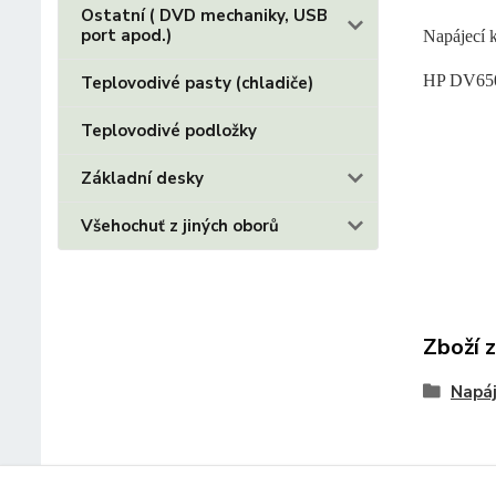
Ostatní ( DVD mechaniky, USB
port apod.)
Napájecí 
HP DV65
Teplovodivé pasty (chladiče)
Teplovodivé podložky
Základní desky
Všehochuť z jiných oborů
Zboží 
Napáj