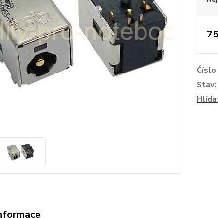
75
Číslo
Stav:
Hlída
informace