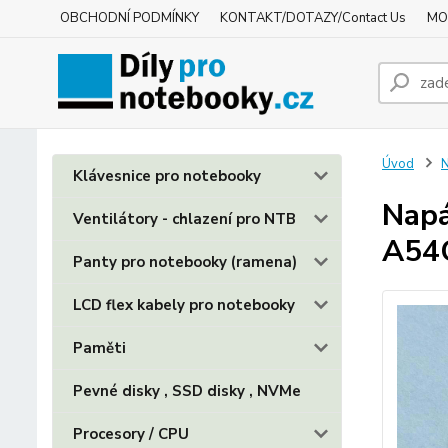
OBCHODNÍ PODMÍNKY
KONTAKT/DOTAZY/Contact Us
MO
Úvod
N
Klávesnice pro notebooky
Napá
Ventilátory - chlazení pro NTB
A54
Panty pro notebooky (ramena)
LCD flex kabely pro notebooky
Paměti
Pevné disky , SSD disky , NVMe
Procesory / CPU