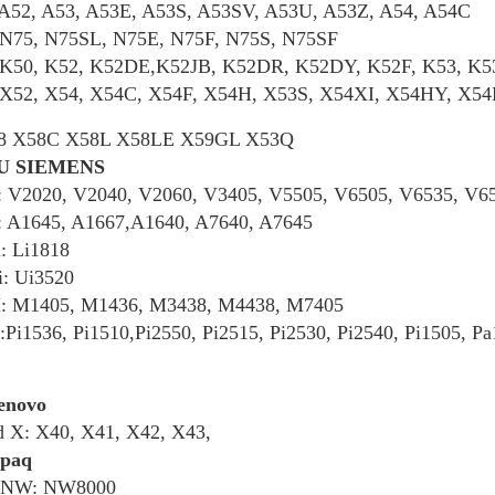
: A52, A53, A53E, A53S, A53SV, A53U, A53Z, A54, A54C
: N75, N75SL, N75E, N75F, N75S, N75SF
: K50, K52, K52DE,K52JB, K52DR, K52DY, K52F, K53, K
: X52, X54, X54C, X54F, X54H, X53S, X54XI, X54HY, X
58 X58C X58L X58LE X59GL X53Q
U SIEMENS
: V2020, V2040, V2060, V3405, V5505, V6505, V6535, V6
: A1645, A1667,A1640, A7640, A7645
: Li1818
i: Ui3520
: M1405, M1436, M3438, M4438, M7405
:Pi1536, Pi1510,Pi2550, Pi2515, Pi2530, Pi2540, Pi1505, P
enovo
d X: X40, X41, X42, X43,
paq
 NW: NW8000