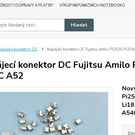
ŽNOSTI DOPRAVY A PLATBY
VÝKUP NEFUNKČNÍCH NOTEBOOKŮ
Hledat
apájecí konektory DC
Napájecí konektor DC Fujitsu Amilo Pi2536 Pi2
jecí konektor DC Fujitsu Amilo
C A52
Nový
Pi25
Li18
A54
Dos