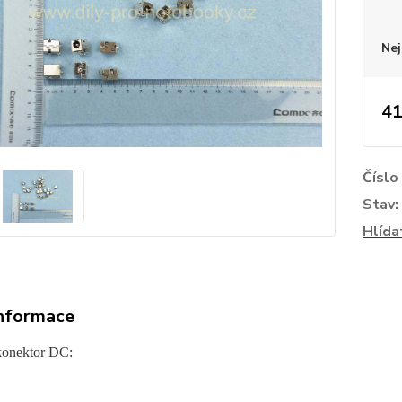
Nej
41
Číslo
Stav:
Hlída
informace
konektor DC: