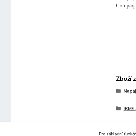
Compaq
Zboží 
Napáj
IBM/
Pro základní funkč