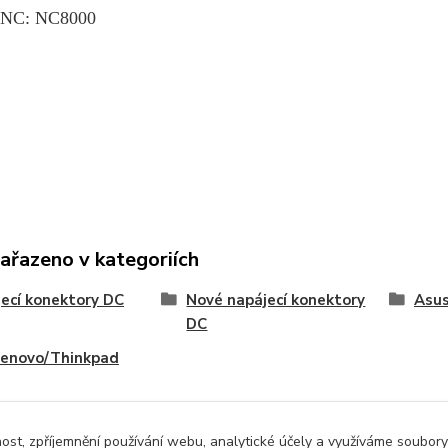
 NC: NC8000
zařazeno v kategoriích
ecí konektory DC
Nové napájecí konektory
Asu
DC
Lenovo/Thinkpad
nost, zpříjemnění používání webu, analytické účely a využíváme soubory