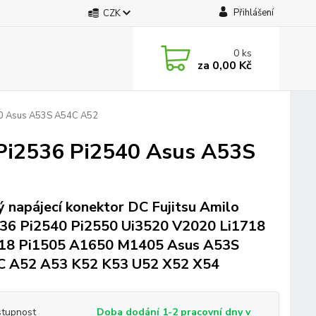
Přihlášení
CZK
0
ks
za
0,00 Kč
540 Asus A53S A54C A52
 Pi2536 Pi2540 Asus A53S
 napájecí konektor DC Fujitsu Amilo
36 Pi2540 Pi2550 Ui3520 V2020 Li1718
18 Pi1505 A1650 M1405 Asus A53S
C A52 A53 K52 K53 U52 X52 X54
tupnost
Doba dodání 1-2 pracovní dny v