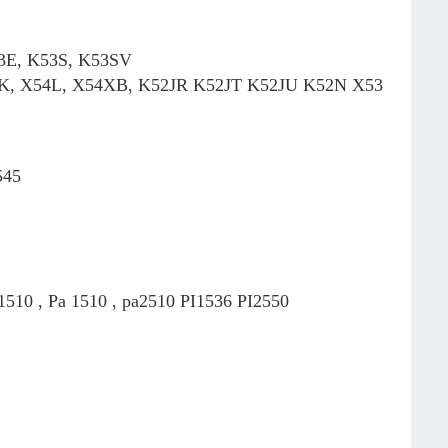
53E, K53S, K53SV
54K, X54L, X54XB, K52JR K52JT K52JU K52N X53
545
a1510 , Pa 1510 , pa2510 PI1536 PI2550