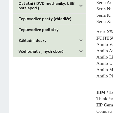
Seria A
Ostatní ( DVD mechaniky, USB
port apod.)
Seria N
Seria K
Teplovodivé pasty (chladiče)
Seria X
Teplovodivé podložky
Asus X
FUJITS
Základní desky
Amilo V
Amilo A
Všehochuť z jiných oborů
Amilo Li
Amilo U
Amilo M
Amilo Pi
IBM / L
ThinkPa
HP Com
Compaq