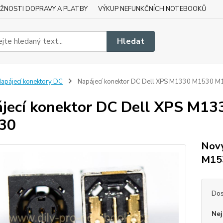
ŽNOSTI DOPRAVY A PLATBY
VÝKUP NEFUNKČNÍCH NOTEBOOKŮ
Hledat
apájecí konektory DC
Napájecí konektor DC Dell XPS M1330 M1530 
jecí konektor DC Dell XPS M
30
Nový
M15
Dos
Nej