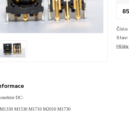
85
Číslo
Stav:
Hlída
informace
konektor DC:
 M1330 M1530 M1710 M2010 M1730