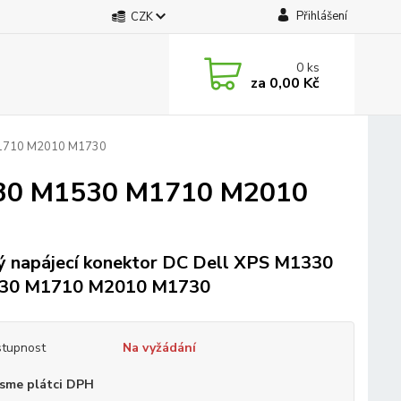
Přihlášení
CZK
0
ks
za
0,00 Kč
M1710 M2010 M1730
1330 M1530 M1710 M2010
 napájecí konektor DC Dell XPS M1330
30 M1710 M2010 M1730
tupnost
Na vyžádání
sme plátci DPH