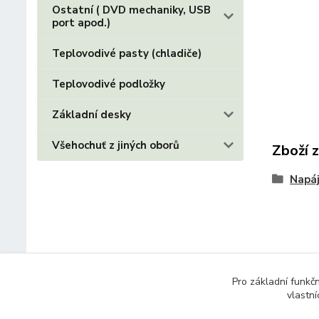
Ostatní ( DVD mechaniky, USB
port apod.)
Teplovodivé pasty (chladiče)
Teplovodivé podložky
Základní desky
Všehochuť z jiných oborů
Zboží 
Napáj
Pro základní funkč
vlastní
© 2014 - 2025 Díly pro notebooky