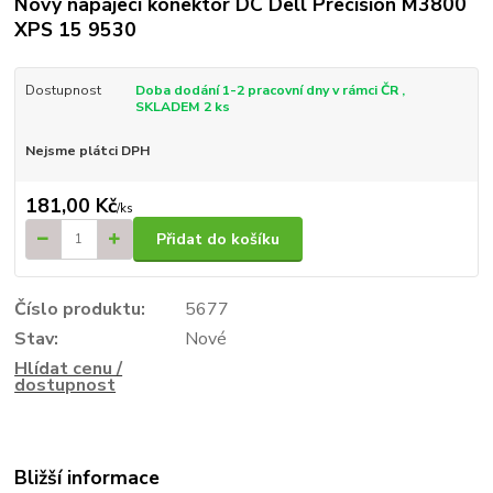
Nový napájecí konektor DC Dell Precision M3800
XPS 15 9530
Dostupnost
Doba dodání 1-2 pracovní dny v rámci ČR ,
SKLADEM 2 ks
Nejsme plátci DPH
181,00 Kč
/
ks
Přidat do košíku
Číslo produktu:
5677
Stav:
Nové
Hlídat cenu /
dostupnost
Bližší informace