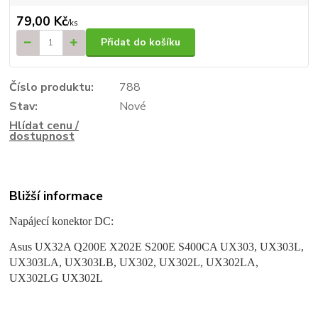
79,00 Kč
/
ks
Přidat do košíku
Číslo produktu:
788
Stav:
Nové
Hlídat cenu /
dostupnost
Bližší informace
Napájecí konektor DC:
Asus UX32A Q200E X202E S200E S400CA UX303, UX303L,
UX303LA, UX303LB, UX302, UX302L, UX302LA,
UX302LG UX302L