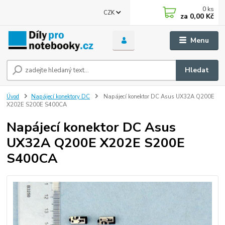
0
ks
CZK
za
0,00 Kč
Menu
Hledat
Úvod
Napájecí konektory DC
Napájecí konektor DC Asus UX32A Q200E
X202E S200E S400CA
Napájecí konektor DC Asus
UX32A Q200E X202E S200E
S400CA