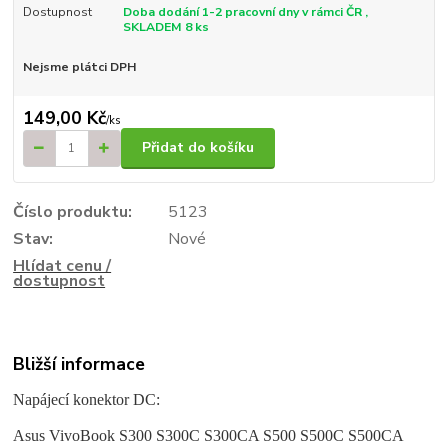
Dostupnost
Doba dodání 1-2 pracovní dny v rámci ČR ,
SKLADEM 8 ks
Nejsme plátci DPH
149,00 Kč
/
ks
Přidat do košíku
Číslo produktu:
5123
Stav:
Nové
Hlídat cenu /
dostupnost
Bližší informace
Napájecí konektor DC:
Asus VivoBook S300 S300C S300CA S500 S500C S500CA