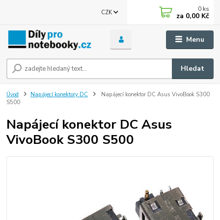
0
ks
CZK
za
0,00 Kč
Menu
Hledat
Úvod
Napájecí konektory DC
Napájecí konektor DC Asus VivoBook S300
S500
Napájecí konektor DC Asus
VivoBook S300 S500