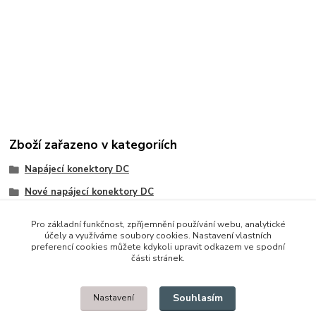
Zboží zařazeno v kategoriích
Napájecí konektory DC
Nové napájecí konektory DC
Asus
Pro základní funkčnost, zpříjemnění používání webu, analytické
účely a využíváme soubory cookies. Nastavení vlastních
preferencí cookies můžete kdykoli upravit odkazem ve spodní
části stránek.
© 2014 - 2025 Díly pro notebooky
Souhlasím
Nastavení
Upravit sběr cookies.