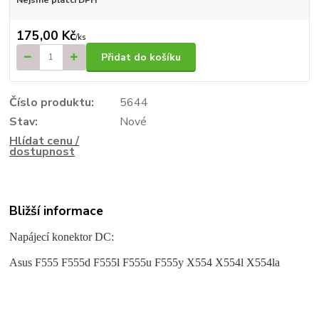
175,00 Kč
/
ks
Přidat do košíku
Číslo produktu:
5644
Stav:
Nové
Hlídat cenu /
dostupnost
Bližší informace
Napájecí konektor DC:
Asus F555 F555d F555l F555u F555y X554 X554l X554la