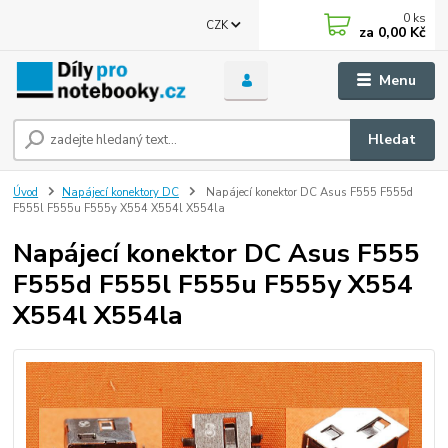
0
ks
CZK
za
0,00 Kč
Menu
Hledat
Úvod
Napájecí konektory DC
Napájecí konektor DC Asus F555 F555d
F555l F555u F555y X554 X554l X554la
Napájecí konektor DC Asus F555
F555d F555l F555u F555y X554
X554l X554la