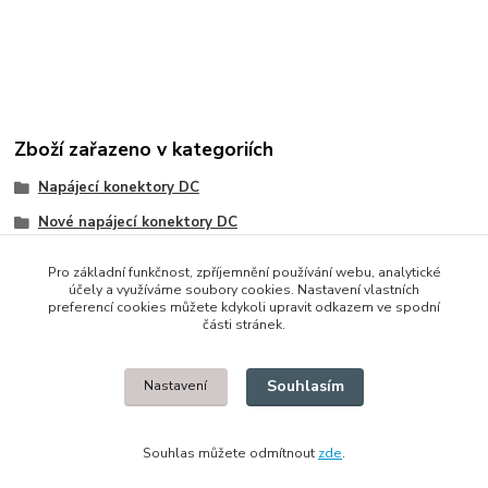
Zboží zařazeno v kategoriích
Napájecí konektory DC
Nové napájecí konektory DC
Asus
Pro základní funkčnost, zpříjemnění používání webu, analytické
účely a využíváme soubory cookies. Nastavení vlastních
preferencí cookies můžete kdykoli upravit odkazem ve spodní
části stránek.
© 2014 - 2025 Díly pro notebooky
Souhlasím
Nastavení
Upravit sběr cookies.
Souhlas můžete odmítnout
zde
.