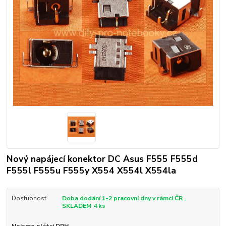
Nový napájecí konektor DC Asus F555 F555d
F555l F555u F555y X554 X554l X554la
Dostupnost
Doba dodání 1-2 pracovní dny v rámci ČR ,
SKLADEM 4 ks
Nejsme plátci DPH