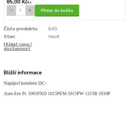
85,00 Kč
/
ks
Přidat do košíku
Číslo produktu:
640
Stav:
Nové
Hlídat cenu /
dostupnost
Bližší informace
Napájecí konektor DC:
Asus Eee Pc 1001PXD 1015PEM 1015PW 1215B 1018P