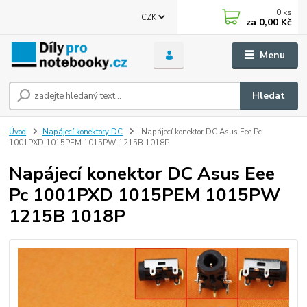
0
ks
CZK
za
0,00 Kč
Menu
Hledat
Úvod
Napájecí konektory DC
Napájecí konektor DC Asus Eee Pc
1001PXD 1015PEM 1015PW 1215B 1018P
Napájecí konektor DC Asus Eee
Pc 1001PXD 1015PEM 1015PW
1215B 1018P