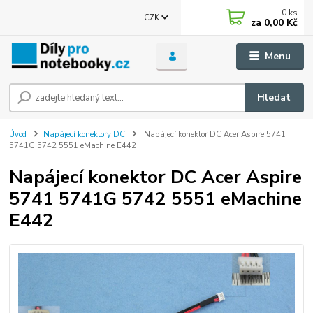
0
ks
CZK
za
0,00 Kč
Menu
Hledat
Úvod
Napájecí konektory DC
Napájecí konektor DC Acer Aspire 5741
5741G 5742 5551 eMachine E442
Napájecí konektor DC Acer Aspire
5741 5741G 5742 5551 eMachine
E442