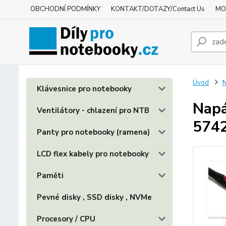
OBCHODNÍ PODMÍNKY
KONTAKT/DOTAZY/Contact Us
MO
Úvod
N
Klávesnice pro notebooky
Napá
Ventilátory - chlazení pro NTB
574
Panty pro notebooky (ramena)
LCD flex kabely pro notebooky
Paměti
Pevné disky , SSD disky , NVMe
Procesory / CPU