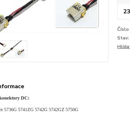
23
Číslo
Stav:
Hlída
informace
 konektory DC:
ire 5736G 5741ZG 5742G 5742GZ 5750G