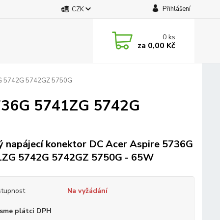
Přihlášení
CZK
0
ks
za
0,00 Kč
1ZG 5742G 5742GZ 5750G
 5736G 5741ZG 5742G
 napájecí konektor DC Acer Aspire 5736G
1ZG 5742G 5742GZ 5750G - 65W
tupnost
Na vyžádání
sme plátci DPH