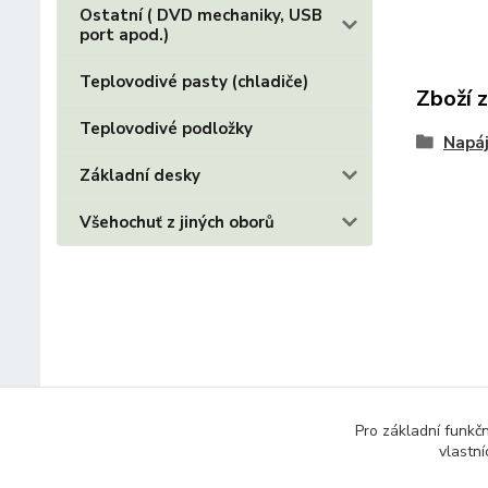
Ostatní ( DVD mechaniky, USB
port apod.)
Teplovodivé pasty (chladiče)
Zboží 
Teplovodivé podložky
Napáj
Základní desky
Všehochuť z jiných oborů
Pro základní funkč
vlastní
© 2014 - 2025 Díly pro notebooky