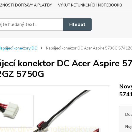
ŽNOSTI DOPRAVY A PLATBY
VÝKUP NEFUNKČNÍCH NOTEBOOKŮ
Hledat
apájecí konektory DC
Napájecí konektor DC Acer Aspire 5736G 574
jecí konektor DC Acer Aspire
2GZ 5750G
Nový
574
Dos
Nej