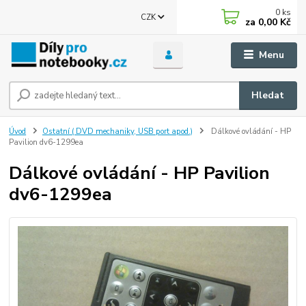
0
ks
CZK
za
0,00 Kč
Menu
Hledat
Úvod
Ostatní ( DVD mechaniky, USB port apod.)
Dálkové ovládání - HP
Pavilion dv6-1299ea
Dálkové ovládání - HP Pavilion
dv6-1299ea