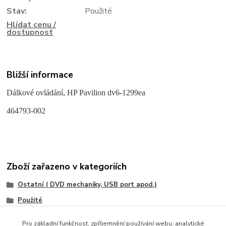
Stav:
Použité
Hlídat cenu /
dostupnost
Bližší informace
Dálkové ovládání, HP Pavilion dv6-1299ea
464793-002
Zboží zařazeno v kategoriích
Ostatní ( DVD mechaniky, USB port apod.)
Použité
HP/Compaq
Pro základní funkčnost, zpříjemnění používání webu, analytické