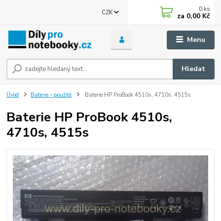
0
ks
CZK
za
0,00 Kč
Menu
Hledat
Úvod
Baterie - použité
Baterie HP ProBook 4510s, 4710s, 4515s
Baterie HP ProBook 4510s,
4710s, 4515s