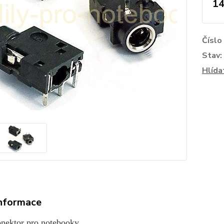
14
Číslo
Stav:
Hlída
informace
nektor pro notebooky