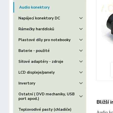
Audio konektory
Napájecí konektory DC
Rámečky harddisků
Plastové díly pro notebooky
Baterie - použité
Síťové adaptéry - zdroje
LCD displeje/panely
Invertory
Ostatní ( DVD mechaniky, USB
port apod.)
Bližší 
Teplovodivé pasty (chladiče)
Audio ko