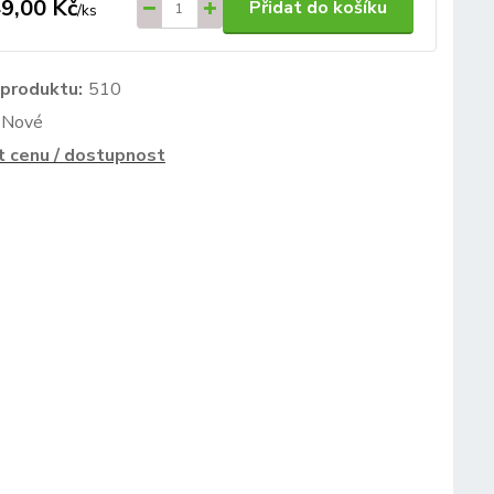
9,00 Kč
Přidat do košíku
/
ks
 produktu:
510
Nové
t cenu / dostupnost