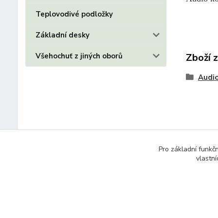
Teplovodivé podložky
Základní desky
Všehochuť z jiných oborů
Zboží 
Audio
Pro základní funkč
vlastní
© 2014 - 2025 Díly pro notebooky