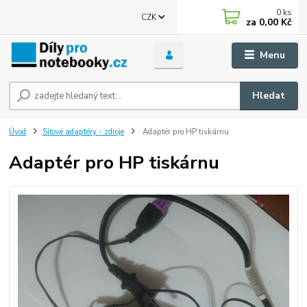
0
ks
CZK
za
0,00 Kč
Menu
Hledat
Úvod
Síťové adaptéry - zdroje
Adaptér pro HP tiskárnu
Adaptér pro HP tiskárnu