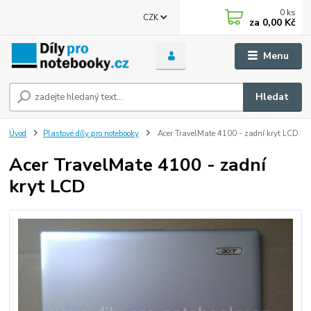
0
ks
CZK
za
0,00 Kč
Menu
Hledat
Úvod
Plastové díly pro notebooky
Acer TravelMate 4100 - zadní kryt LCD
Acer TravelMate 4100 - zadní
kryt LCD