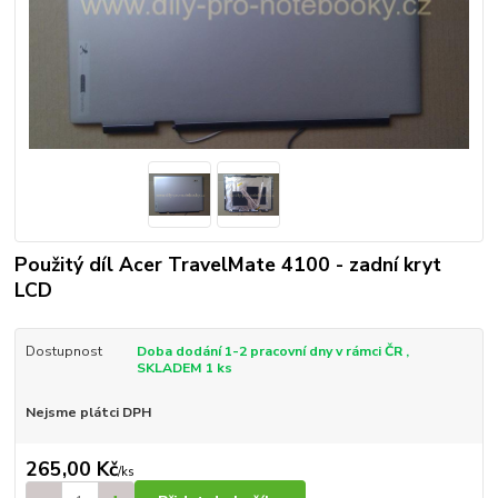
Použitý díl Acer TravelMate 4100 - zadní kryt
LCD
Dostupnost
Doba dodání 1-2 pracovní dny v rámci ČR ,
SKLADEM 1 ks
Nejsme plátci DPH
265,00 Kč
/
ks