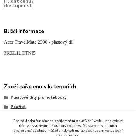
Hlídat cenu /
dostupnost
Bližší informace
Acer TravelMate 2300 - plastový díl
3KZL1LCTNI5
Zboží zařazeno v kategoriích
Plastové díly pro notebooky
Použité
Acer
Pro základní funkčnost, zpříjemnění používání webu, analytické
účely a využíváme soubory cookies. Nastavení vlastních
preferencí cookies můžete kdykoli upravit odkazem ve spodní
části stránek.