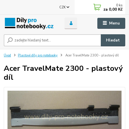
0
ks
CZK
za
0,00 Kč
Menu
Hledat
Úvod
Plastové díly pro notebooky
Acer TravelMate 2300 - plastový díl
Acer TravelMate 2300 - plastový
díl